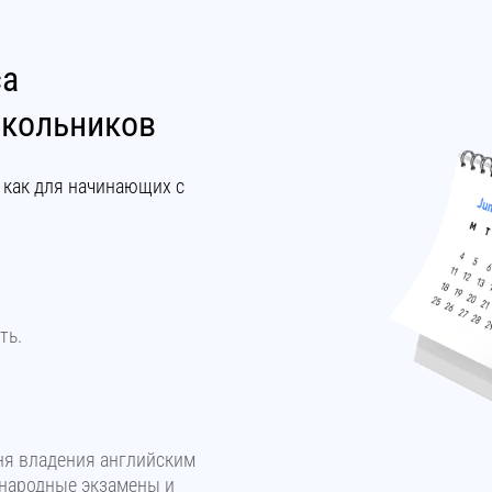
са
школьников
 как для начинающих с
ть.
ня владения английским
народные экзамены и