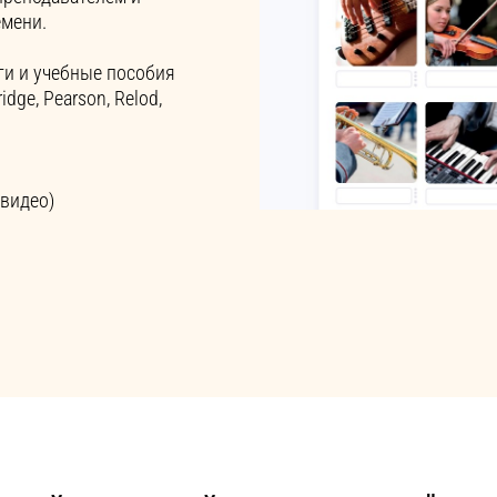
емени.
ги и учебные пособия
dge, Pearson, Relod,
 видео)