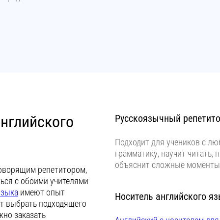
английского
Русскоязычный репетито
Подходит для учеников с лю
грамматику, научит читать, 
объяснит сложные моменты 
говорящим репетитором,
аться с обоими учителями
языка
имеют опыт
Носитель английского я
ут выбрать подходящего
жно заказать