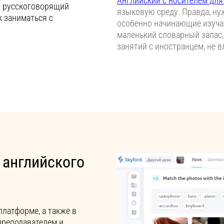
Английский с носителем для
я русскоговорящий
языковую среду. Правда, ну
к заниматься с
особенно начинающие изуча
маленький словарный запас
занятий с иностранцем, не
 английского
платформе, а также в
преподавателем и