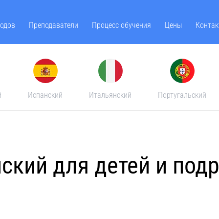
одов
Преподаватели
Процесс обучения
Цены
Контак
й
Испанский
Итальянский
Португальский
ский для детей и под