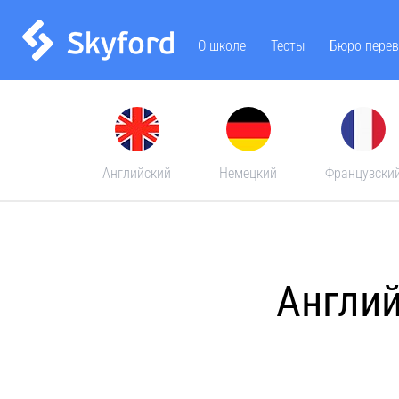
О школе
Тесты
Бюро перев
Английский
Немецкий
Французски
Англий