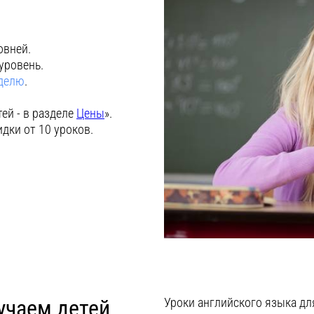
овней.
уровень.
еделю
.
ей - в разделе
Цены
».
идки от 10 уроков.
учаем детей
Уроки английского языка для