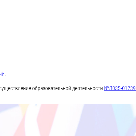
ый
.
существление образовательной деятельности
№Л035-01239