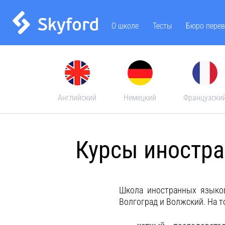
О школе
Тесты
Бюро перев
Английский
Немецкий
Французски
Курсы иностра
Школа иностранных языко
Волгоград и Волжский. На 