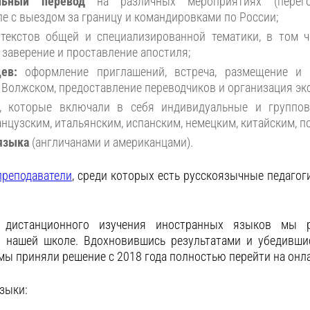
льный перевод
на различных мероприятиях (перегов
ле с выездом за границу и командировками по России;
текстов общей и специализированной тематики, в том ч
заверение и проставление апостиля;
цев:
оформление приглашений, встреча, размещение и
 Волжском, предоставление переводчиков и организация эк
, которые включали в себя индивидуальные и группо
нцузским, итальянским, испанским, немецким, китайским, п
 языка
(англичанами и американцами).
преподаватели
, среди которых есть русскоязычные педагог
 дистанционного изучения иностранных языков мы р
 нашей школе. Вдохновившись результатами и убедивши
мы приняли решение с 2018 года полностью перейти на онл
зыки: