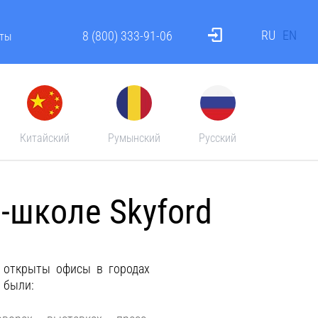
RU
EN
8 (800) 333-91-06
ты
Китайский
Румынский
Русский
-школе Skyford
и открыты офисы в городах
 были: