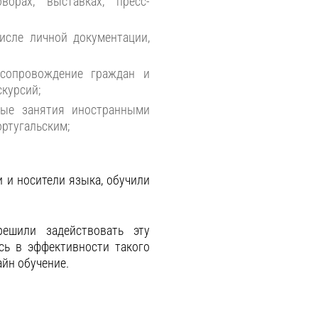
орах, выставках, пресс-
исле личной документации,
 сопровождение граждан и
скурсий;
вые занятия иностранными
ортугальским;
и и носители языка, обучили
ешили задействовать эту
сь в эффективности такого
айн обучение.