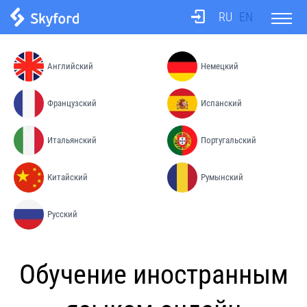
RU
EN
О школе
Английский
Немецкий
Тесты
Французский
Испанский
Итальянский
Португальский
Бюро переводов
Китайский
Румынский
Преподаватели
Русский
Процесс обучения
Обучение иностранным
Цены