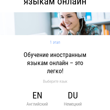
языкам онлайн
Контакты
1 этап
Обучение иностранным
языкам онлайн – это
легко!
Выберите язык
EN
DU
Английский
Немецкий