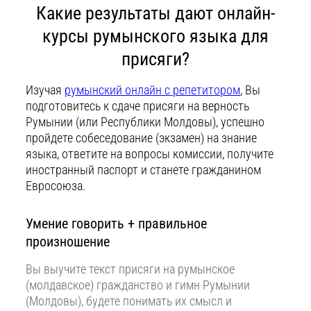
Какие результаты дают онлайн-
курсы румынского языка для
присяги?
Изучая
румынский онлайн с репетитором
, Вы
подготовитесь к сдаче присяги на верность
Румынии (или Республики Молдовы), успешно
пройдете собеседование (экзамен) на знание
языка, ответите на вопросы комиссии, получите
иностранный паспорт и станете гражданином
Евросоюза.
Умение говорить + правильное
произношение
Вы выучите текст присяги на румынское
(молдавское) гражданство и гимн Румынии
(Молдовы), будете понимать их смысл и