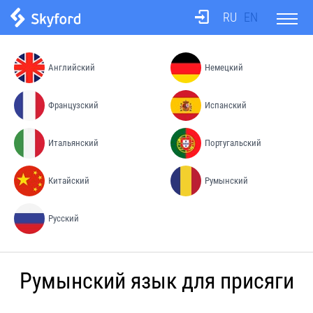
RU
EN
О школе
Английский
Немецкий
Тесты
Французский
Испанский
Итальянский
Португальский
Бюро переводов
Китайский
Румынский
Преподаватели
Русский
Процесс обучения
Румынский язык для присяги
Цены