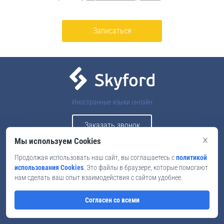
Записаться
Иностранные языки онлайн
Заказать звонок
×
Мы используем Cookies
Продолжая использовать наш сайт, вы соглашаетесь с
политикой
Главная
Вакансии
использования Cookies
. Это файлы в браузере, которые помогают
Цены
Преимущества
нам сделать ваш опыт взаимодействия с сайтом удобнее.
Акции
Способы оплаты
Согласен со всеми
Отзывы
Контакты