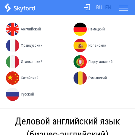
RU
EN
О школе
Английский
Немецкий
Тесты
Французский
Испанский
Итальянский
Португальский
Бюро переводов
Китайский
Румынский
Преподаватели
Русский
Процесс обучения
Деловой английский язык
Цены
(бизнес-английский)