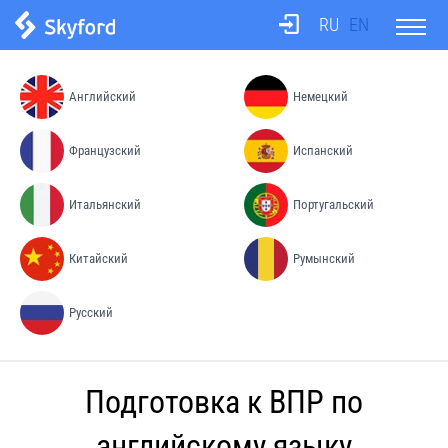
RU
EN
О школе
Английский
Немецкий
Тесты
Французский
Испанский
Итальянский
Португальский
Бюро переводов
Китайский
Румынский
Преподаватели
Русский
Процесс обучения
Подготовка к ВПР по
Цены
английскому языку