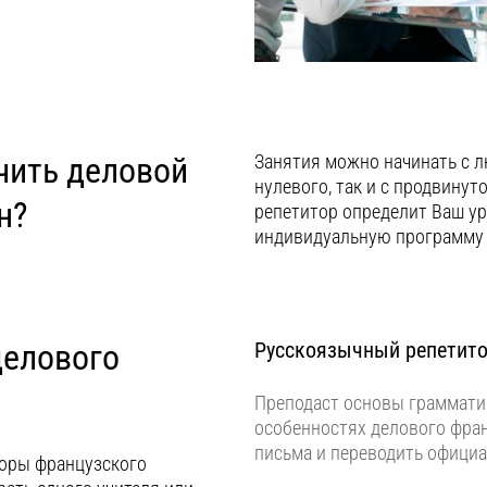
чить деловой
Занятия можно начинать с л
нулевого, так и с продвинут
н?
репетитор определит Ваш ур
индивидуальную программу 
делового
Русскоязычный репетит
Преподаст основы грамматик
особенностях делового фран
письма и переводить офици
торы французского