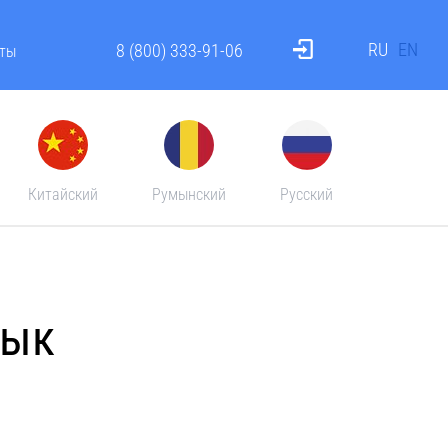
RU
EN
8 (800) 333-91-06
ты
Китайский
Румынский
Русский
зык