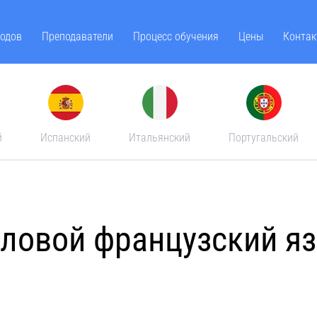
одов
Преподаватели
Процесс обучения
Цены
Контак
й
Испанский
Итальянский
Португальский
ловой французский я