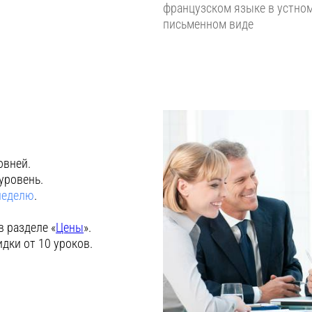
французском языке в устном
письменном виде
овней.
уровень.
 неделю
.
в разделе «
Цены
».
идки от 10 уроков.