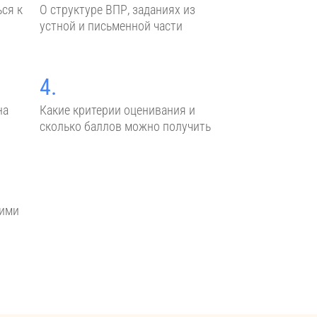
ся к
О структуре ВПР, заданиях из
устной и письменной части
4.
на
Какие критерии оценивания и
сколько баллов можно получить
кими