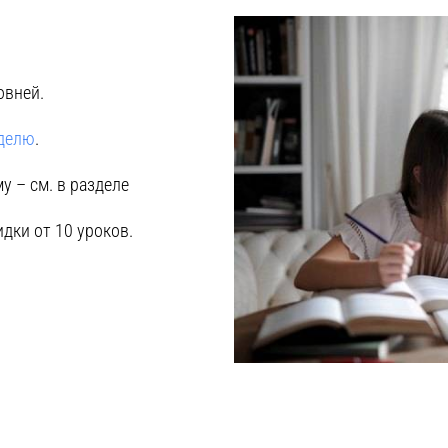
овней.
еделю
.
у – см. в разделе
идки от 10 уроков.