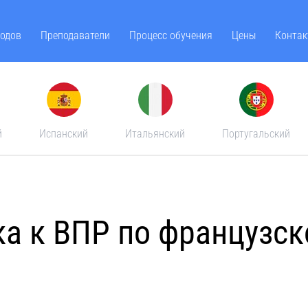
одов
Преподаватели
Процесс обучения
Цены
Контак
й
Испанский
Итальянский
Португальский
ка к ВПР по французск