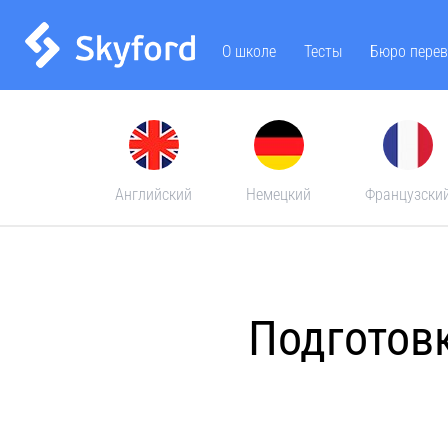
О школе
Тесты
Бюро перев
Английский
Немецкий
Французски
Подготов