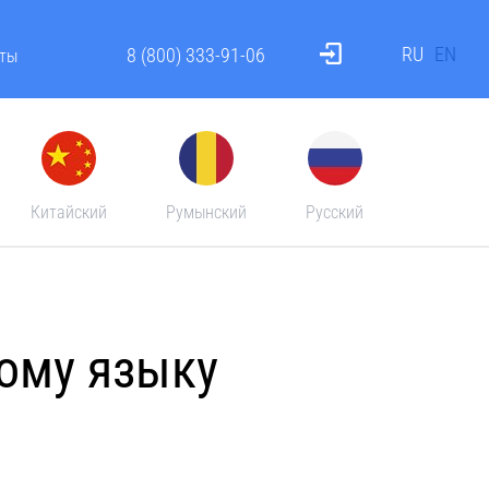
RU
EN
8 (800) 333-91-06
ты
Китайский
Румынский
Русский
ому языку