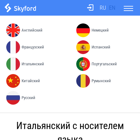
RU
EN
О школе
Английский
Немецкий
Тесты
Французский
Испанский
Итальянский
Португальский
Бюро переводов
Китайский
Румынский
Преподаватели
Русский
Процесс обучения
Итальянский с носителем
Цены
языка