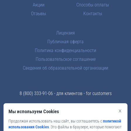
Акции
Способы оплаты
Отзывы
Контакты
Лицензия
Публичная оферта
Политика конфиденциальности
Пользовательское соглашение
Сведения об образовательной организации
8 (800) 333-91-06
- для клиентов - for customers
8 (969) 289-83-43
- отдел кадров - for teachers
×
Мы используем Cookies
info@skyford.ru
Продолжая использовать наш сайт, вы соглашаетесь с
политикой
использования Cookies
. Это файлы в браузере, которые помогают
Мы в соцсетях