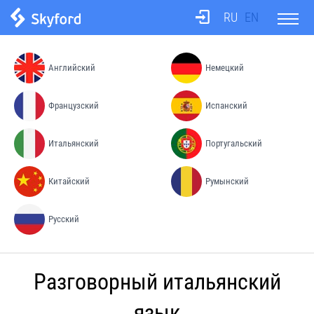
RU
EN
О школе
Английский
Немецкий
Тесты
Французский
Испанский
Итальянский
Португальский
Бюро переводов
Китайский
Румынский
Преподаватели
Русский
Процесс обучения
Разговорный итальянский
Цены
язык