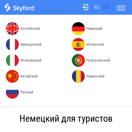
RU
EN
О школе
Английский
Немецкий
Тесты
Французский
Испанский
Итальянский
Португальский
Бюро переводов
Китайский
Румынский
Преподаватели
Русский
Процесс обучения
Немецкий для туристов
Цены