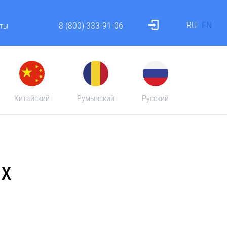
RU
EN
8 (800) 333-91-06
ты
Китайский
Румынский
Русский
х