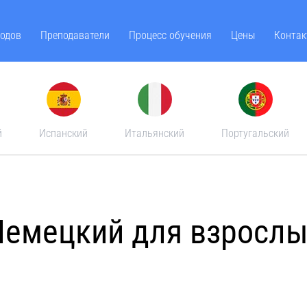
одов
Преподаватели
Процесс обучения
Цены
Контак
й
Испанский
Итальянский
Португальский
Немецкий для взрослы