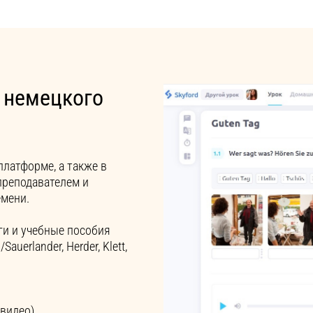
 немецкого
платформе, а также в
преподавателем и
емени.
ги и учебные пособия
auerlander, Herder, Klett,
 видео)