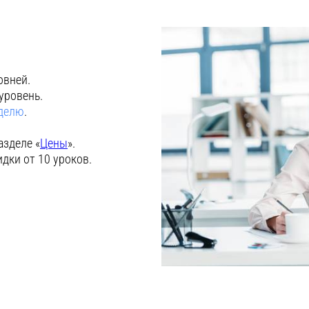
овней.
уровень.
еделю
.
азделе «
Цены
».
идки от 10 уроков.