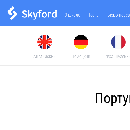
О школе
Тесты
Бюро перев
Английский
Немецкий
Французски
Порту