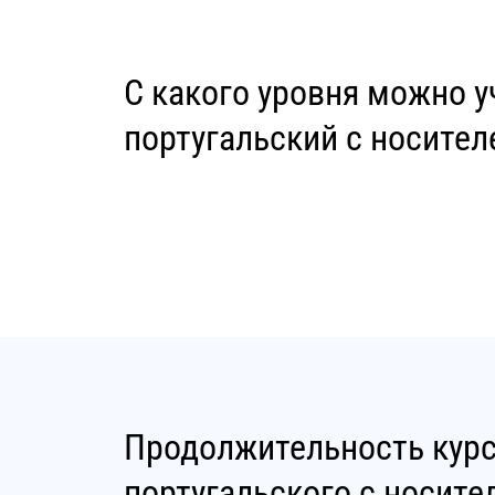
С какого уровня можно у
португальский с носите
Продолжительность кур
португальского с носите