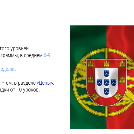
того уровней.
ограммы, в среднем
6-9
 неделю
.
– см. в разделе «
Цены
».
идки от 10 уроков.