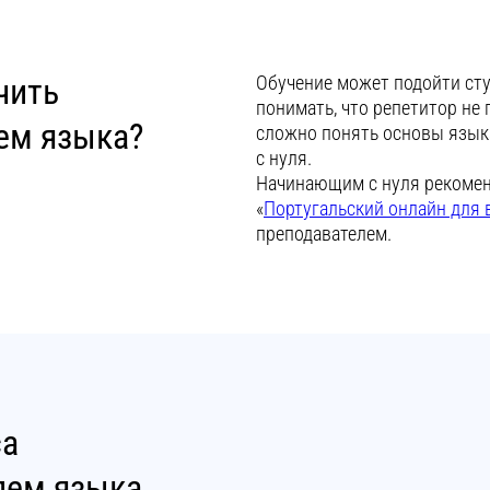
чить
Обучение может подойти ст
понимать, что репетитор не 
лем языка?
сложно понять основы языка
с нуля.
Начинающим с нуля рекомен
«
Португальский онлайн для
преподавателем.
са
лем языка