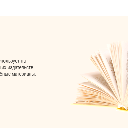
спользует на
их издательств:
учебные материалы.