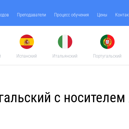
одов
Преподаватели
Процесс обучения
Цены
Контак
й
Испанский
Итальянский
Португальский
гальский с носителем