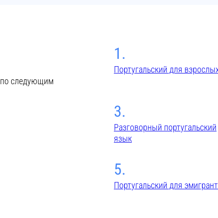
1.
Португальский для взрослы
я по следующим
3.
Разговорный португальский
язык
5.
Португальский для эмигран