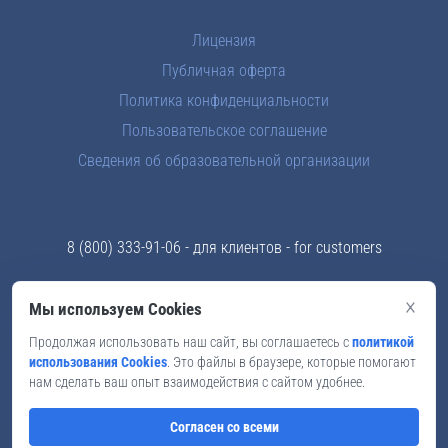
Лицензия
Публичная оферта
Политика конфиденциальности
Пользовательское соглашение
Сведения об образовательной организации
8 (800) 333-91-06
- для клиентов - for customers
8 (969) 289-83-43
- отдел кадров - for teachers
×
Мы используем Cookies
info@skyford.ru
Продолжая использовать наш сайт, вы соглашаетесь с
политикой
использования Cookies
. Это файлы в браузере, которые помогают
Мы в соцсетях
нам сделать ваш опыт взаимодействия с сайтом удобнее.
Согласен со всеми