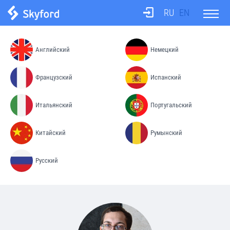
RU
EN
О школе
Английский
Немецкий
Тесты
Французский
Испанский
Итальянский
Португальский
Бюро переводов
Китайский
Румынский
Преподаватели
Русский
Процесс обучения
Цены