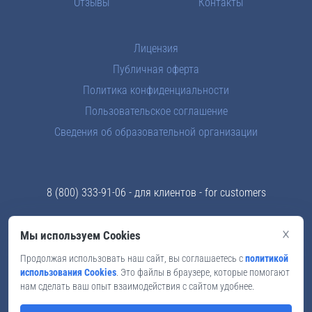
Отзывы
Контакты
Лицензия
Публичная оферта
Политика конфиденциальности
Пользовательское соглашение
Сведения об образовательной организации
8 (800) 333-91-06
- для клиентов - for customers
8 (969) 289-83-43
- отдел кадров - for teachers
×
Мы используем Cookies
info@skyford.ru
Продолжая использовать наш сайт, вы соглашаетесь с
политикой
использования Cookies
. Это файлы в браузере, которые помогают
Мы в соцсетях
нам сделать ваш опыт взаимодействия с сайтом удобнее.