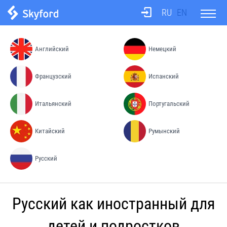
RU
EN
О школе
Английский
Немецкий
Тесты
Французский
Испанский
Итальянский
Португальский
Бюро переводов
Китайский
Румынский
Преподаватели
Русский
Процесс обучения
Русский как иностранный для
Цены
детей и подростков